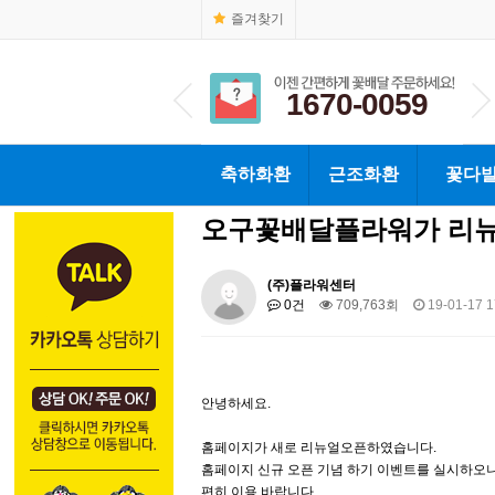
즐겨찾기
1670-0059
1670-0059
축하화환
근조화환
꽃다
오구꽃배달플라워가 리뉴
(주)플라워센터
0건
709,763회
19-01-17 1
안녕하세요.
홈페이지가 새로 리뉴얼오픈하였습니다.
홈페이지 신규 오픈 기념 하기 이벤트를 실시하오
편히 이용 바랍니다.