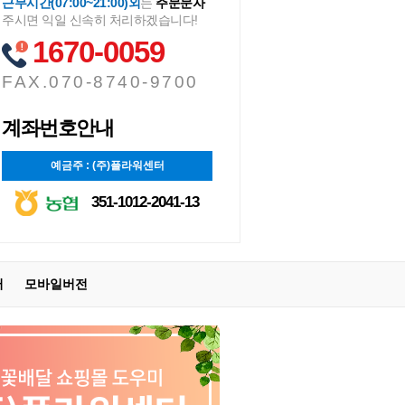
근무시간(07:00~21:00)외
는
주문문자
주시면 익일 신속히 처리하겠습니다!
1670-0059
FAX.070-8740-9700
계좌번호안내
예금주 : (주)플라워센터
351-1012-2041-13
터
모바일버전