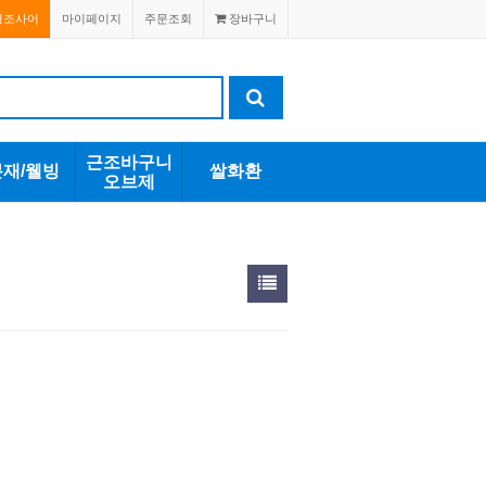
경조사어
마이페이지
주문조회
장바구니
근조바구니
분재/웰빙
쌀화환
오브제