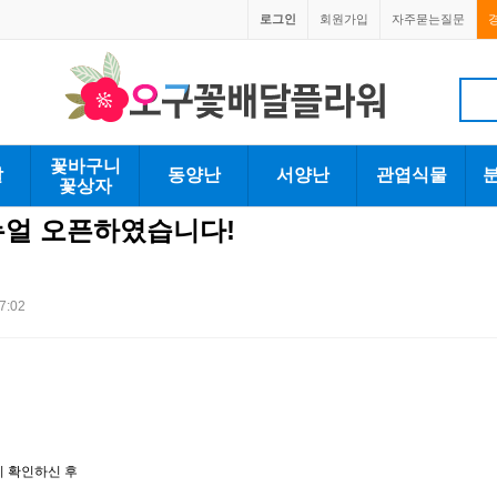
로그인
회원가입
자주묻는질문
1670-0059
1670-0059
꽃바구니
발
동양난
서양난
관엽식물
꽃상자
얼 오픈하였습니다!
7:02
니 확인하신 후