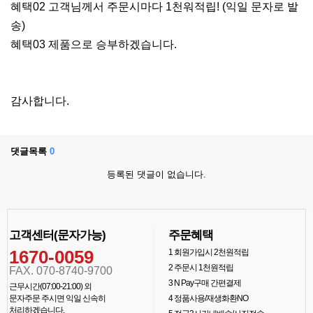
혜택02 고객님께서 주문시마다 1천워적립! (익일 문자로 발
송)
혜택03 제품으로 승부하겠습니다.
감사합니다.
댓글목록
0
등록된 댓글이 없습니다.
고객센터(문자가능)
주문혜택
1670-0059
1
회원가입시 2천원적립
2
주문시 1천원적립
FAX. 070-8740-9700
3
N Pay구매 간편결제
근무시간(07:00-21:00) 외
문자주문 주시면 익일 신속히
4
정품사용/재생화환NO
처리하겠습니다.