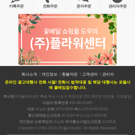
카톡주문
전화주문
문자주문
관리자주문
회사소개
개인정보
환불약관
고객센터
관리자
온라인 광고대행사 전화 사절! 전화시 법적대응 및 해당 대행사는 포털사
에 클레임접수합니다.
회사명
(주)플라워센터
주소
부산 사상구 학감대로 252, 802호 (감전동, 수성빌딩)
사업자 등록번호
352-86-01087
대표
박상화
전화
1670-0059
팩스
070-8740-9700
통신판매업신고번호
제 2018-부산사상구-0533호
개인정보 보호책임자
박상화
부가통신사업신고번호
12345호
Copyright © 2001-2013 (주)플라워센터. All Rights Reserved.