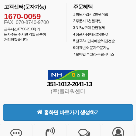
고객센터(문자가능)
주문혜택
1670-0059
1
회원가입시 2천원적립
2
주문시 1천원적립
FAX. 070-8740-9700
3
N Pay구매 간편결제
근무시간(07:00-21:00) 외
문자주문 주시면 익일 신속히
4
정품사용/재생화환NO
처리하겠습니다.
5
전국3시간내배송/사진전송
6
대표번호 문자주문가능
7
모바일 부고장-무료서비스
351-1012-2041-13
(주)플라워센터
홈화면 바로가기 생성하기