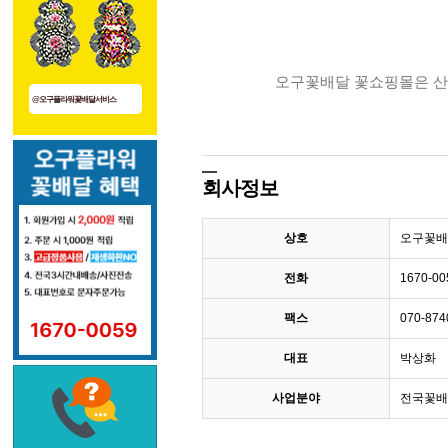
오구꽃배달 꽃쇼핑몰은 산
@오구플라워꽃배달서비스
회사정보
상호
오구꽃배달
전화
1670-00
팩스
070-874
대표
박상화
사업분야
전국꽃배