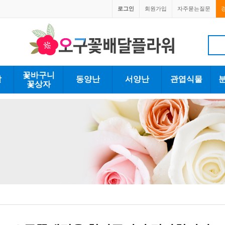
로그인
회원가입
자주묻는질문
1670-0059
1670-0059
꽃바구니
발
동양난
서양난
관엽식물
꽃상자