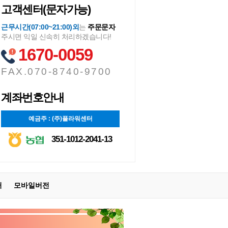
고객센터(문자가능)
근무시간(07:00~21:00)외
는
주문문자
주시면 익일 신속히 처리하겠습니다!
1670-0059
FAX.070-8740-9700
계좌번호안내
예금주 : (주)플라워센터
351-1012-2041-13
터
모바일버전