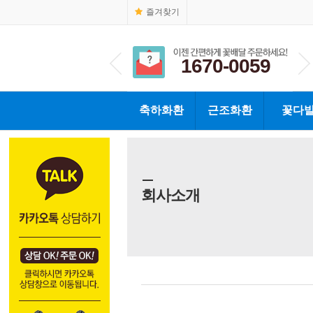
즐겨찾기
1670-0059
1670-0059
축하화환
근조화환
꽃다
회사소개