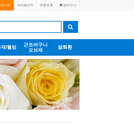
경조사어
마이페이지
주문조회
장바구니
근조바구니
분재/웰빙
쌀화환
오브제