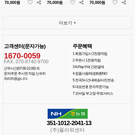
70,000원
70,000원
70,000원
더보기 +
고객센터(문자가능)
주문혜택
1670-0059
1
회원가입시 2천원적립
2
주문시 1천원적립
FAX. 070-8740-9700
3
N Pay구매 간편결제
근무시간(07:00-21:00) 외
문자주문 주시면 익일 신속히
4
정품사용/재생화환NO
처리하겠습니다.
5
전국3시간내배송/사진전송
6
대표번호 문자주문가능
7
모바일 부고장-무료서비스
351-1012-2041-13
(주)플라워센터