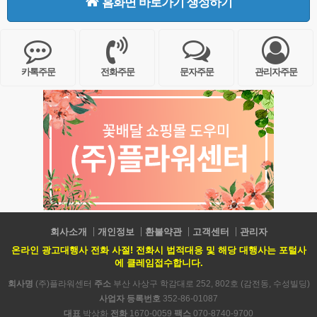
홈화면 바로가기 생성하기
카톡주문
전화주문
문자주문
관리자주문
회사소개
개인정보
환불약관
고객센터
관리자
온라인 광고대행사 전화 사절! 전화시 법적대응 및 해당 대행사는 포털사
에 클레임접수합니다.
회사명
(주)플라워센터
주소
부산 사상구 학감대로 252, 802호 (감전동, 수성빌딩)
사업자 등록번호
352-86-01087
대표
박상화
전화
1670-0059
팩스
070-8740-9700