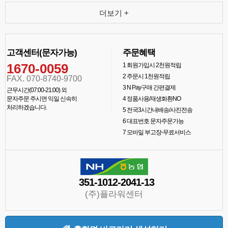
더보기 +
고객센터(문자가능)
주문혜택
1670-0059
1
회원가입시 2천원적립
2
주문시 1천원적립
FAX. 070-8740-9700
3
N Pay구매 간편결제
근무시간(07:00-21:00) 외
문자주문 주시면 익일 신속히
4
정품사용/재생화환NO
처리하겠습니다.
5
전국3시간내배송/사진전송
6
대표번호 문자주문가능
7
모바일 부고장-무료서비스
351-1012-2041-13
(주)플라워센터