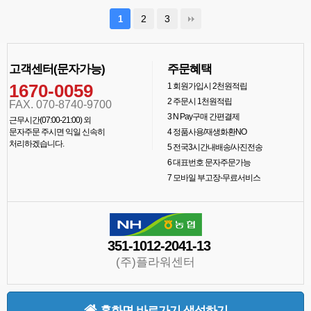
2
3
1
고객센터(문자가능)
주문혜택
1670-0059
1
회원가입시 2천원적립
2
주문시 1천원적립
FAX. 070-8740-9700
3
N Pay구매 간편결제
근무시간(07:00-21:00) 외
문자주문 주시면 익일 신속히
4
정품사용/재생화환NO
처리하겠습니다.
5
전국3시간내배송/사진전송
6
대표번호 문자주문가능
7
모바일 부고장-무료서비스
351-1012-2041-13
(주)플라워센터
홈화면 바로가기 생성하기