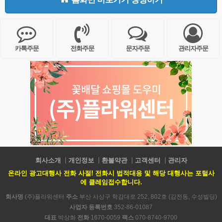
카톡주문
전화주문
문자주문
관리자주문
회사소개
개인정보
환불약관
고객센터
관리자
온라인 광고대행사 전화 사절! 전화시 법적대응 및 해당 대행사는 포털사
에 클레임접수합니다.
회사명
(주)플라워센터
주소
부산 사상구 학감대로 252, 802호 (감전동, 수성빌딩)
사업자 등록번호
352-86-01087
대표
박상화
전화
1670-0059
팩스
070-8740-9700