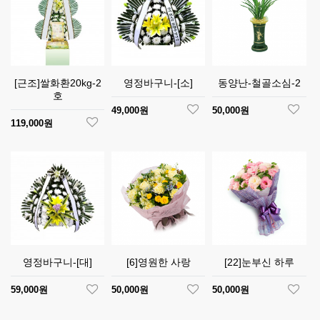
[근조]쌀화환20kg-2
영정바구니-[소]
동양난-철골소심-2
호
49,000원
50,000원
119,000원
영정바구니-[대]
[6]영원한 사랑
[22]눈부신 하루
59,000원
50,000원
50,000원