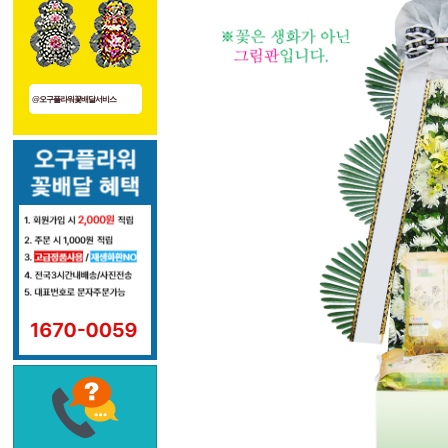
@오구플라워꽃배달서비스