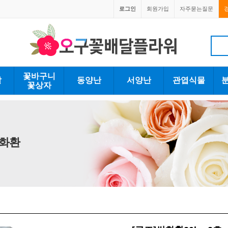
로그인
회원가입
자주묻는질문
1670-0059
1670-0059
꽃바구니
발
동양난
서양난
관엽식물
꽃상자
쌀화환