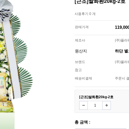
[근조]쌀화환20kg-2호
사용후기 0 개
119,0
판매가격
제조사
(주)플
원산지
하단 
브랜드
(주)플
참고
배송비결제
주문시 
[근조]쌀화환20kg-2호
총 금액 :