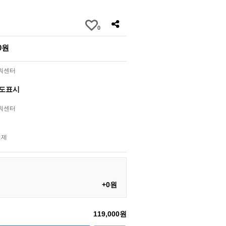
0
00원
라워센터
별도표시
라워센터
결제
+0원
119,000원