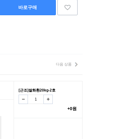
바로구매
다음 상품
[근조]쌀화환20kg-2호
+0원