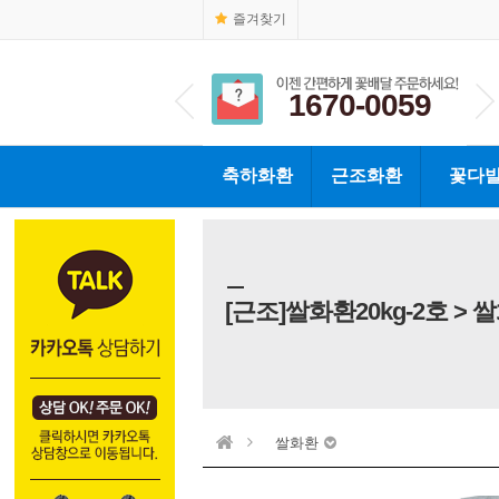
즐겨찾기
1670-0059
1670-0059
축하화환
근조화환
꽃다
[근조]쌀화환20kg-2호 > 
쌀화환