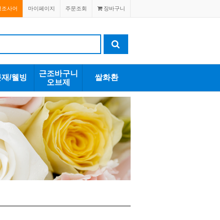
경조사어
마이페이지
주문조회
장바구니
근조바구니
분재/웰빙
쌀화환
오브제