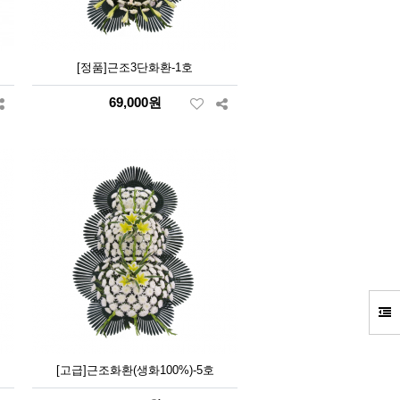
[정품]근조3단화환-1호
69,000원
[고급]근조화환(생화100%)-5호