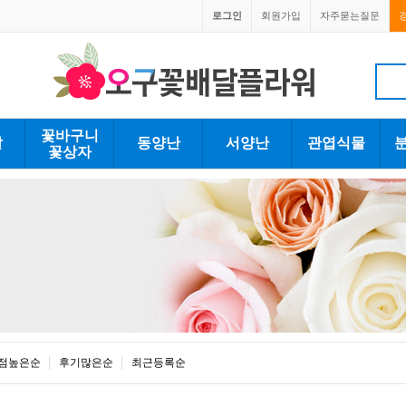
로그인
회원가입
자주묻는질문
1670-0059
1670-0059
꽃바구니
발
동양난
서양난
관엽식물
꽃상자
점높은순
후기많은순
최근등록순