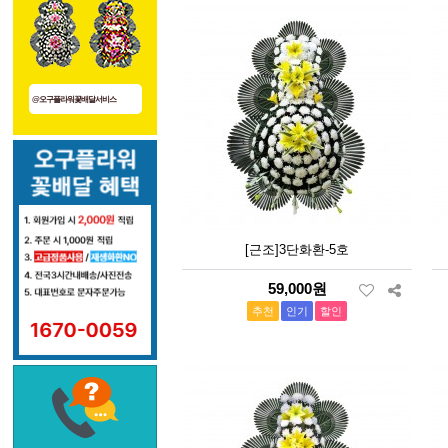
@오구플라워꽃배달서비스
[근조]3단화환-5호
59,000원
추천
인기
할인