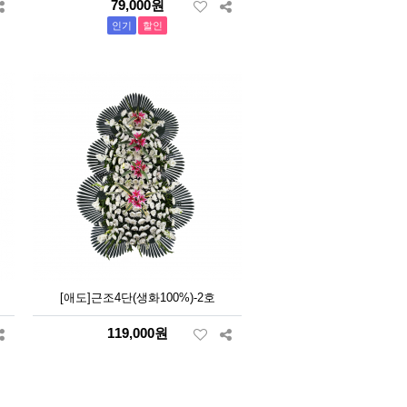
79,000원
인기
할인
[애도]근조4단(생화100%)-2호
119,000원