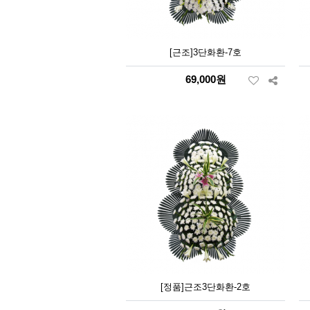
[근조]3단화환-7호
69,000원
[정품]근조3단화환-2호