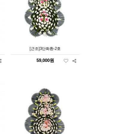
[근조]3단화환-2호
59,000원