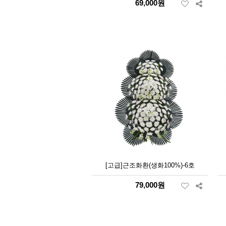
69,000원
[고급]근조화환(생화100%)-6호
79,000원