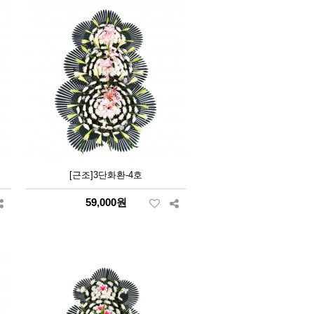
[근조]3단화환-4호
59,000원