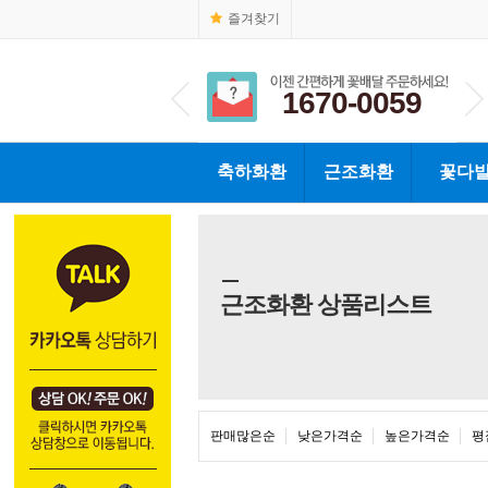
즐겨찾기
1670-0059
1670-0059
축하화환
근조화환
꽃다
근조화환 상품리스트
판매많은순
낮은가격순
높은가격순
평