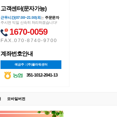
고객센터(문자가능)
근무시간(07:00~21:00)외
는
주문문자
주시면 익일 신속히 처리하겠습니다!
1670-0059
FAX.070-8740-9700
계좌번호안내
예금주 : (주)플라워센터
351-1012-2041-13
터
모바일버전