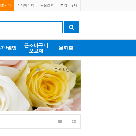
경조사어
마이페이지
주문조회
장바구니
근조바구니
분재/웰빙
쌀화환
오브제
근조화환