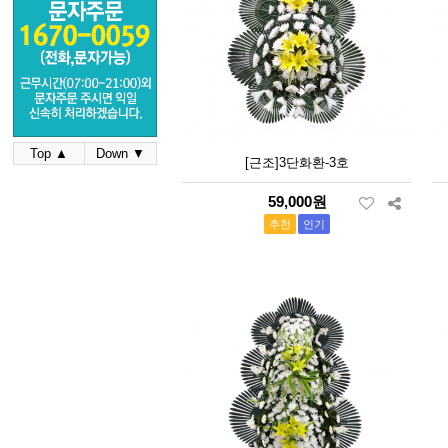
Top ▲
Down ▼
[근조]3단화환-3호
59,000원
추천
인기