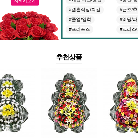
자세히보기
#결혼식장/회갑
#근조/
#졸업/입학
#웨딩/
#프러포즈
#크리스
추천상품