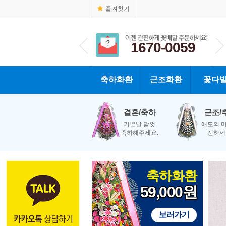
즐겨찾기
1670-0059
1670-0059
축하화환
근조화환
꽃다
결혼/축하
근조/
기쁜날 맘껏
애도의 
축하해주세요.
전하세
축하화환
59,000원
보러가기