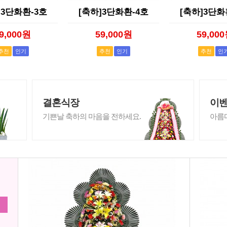
]3단화환-3호
[축하]3단화환-4호
[축하]3단화
9,000원
59,000원
59,00
추천
인기
추천
인기
추천
인
결혼식장
이
기쁜날 축하의 마음을 전하세요.
아름