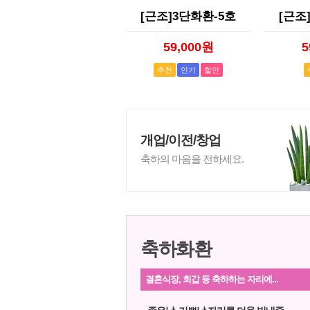
[근조]3단화환-5호
[근조
59,000원
5
추천
인기
할인
개업/이전/창업
축하의 마음을 전하세요.
축하화환
결혼식장, 회갑 등 축하하는 자리에...