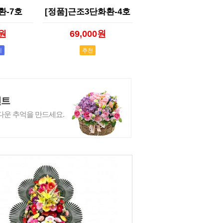
환-7호
[정품]근조3단화환-4호
0원
69,000원
기
추천
벤트
다운 추억을 만드세요.