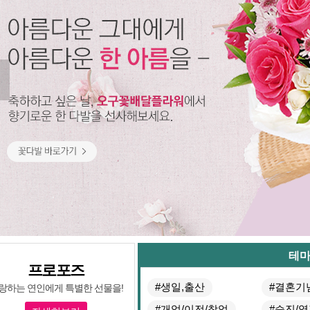
테
프로포즈
#생일,출산
#결혼기
랑하는 연인에게 특별한 선물을!
#개업/이전/창업
#승진/