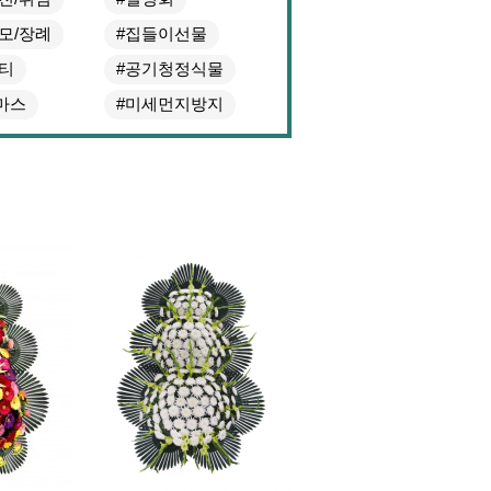
추모/장례
#집들이선물
파티
#공기청정식물
마스
#미세먼지방지