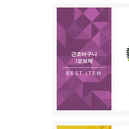
근조바구니
/오브제
BEST ITEM