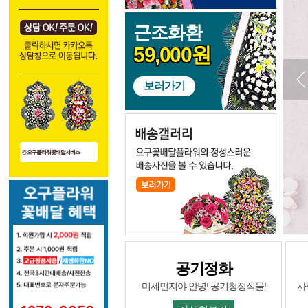
근조화환
59,000원
보러가기
@오구플라워꽃배달서비스
공기정화
미세먼지야 안녕! 공기청정식물!
사