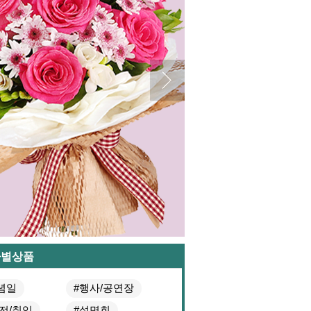
마별상품
념일
#행사/공연장
영전/취임
#설명회