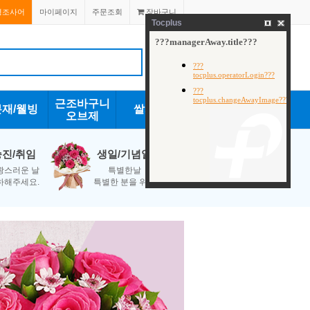
경조사어
마이페이지
주문조회
장바구니
Tocplus
근조바구니
분재/웰빙
쌀화환
오브제
승진/취임
생일/기념일
광스러운 날
특별한날
하해주세요.
특별한 분을 위해