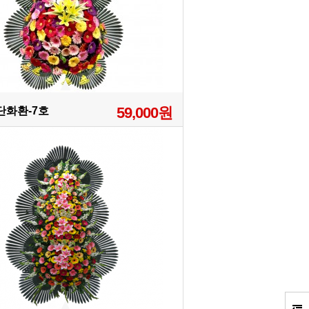
59,000원
3단화환-7호