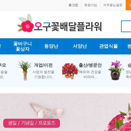
로그인
회원가입
자주묻는질문
1670-0059
꽃바구니
발
동양난
서양난
관엽식물
꽃상자
추모
개업/이전
출산/병문안
마음을
사업의 발전을
쾌유와 건강을
영
요.
기원합니다.
바라며...
축