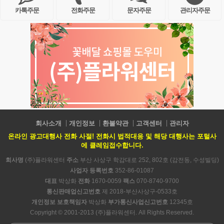
카톡주문
전화주문
문자주문
관리자주문
회사소개
개인정보
환불약관
고객센터
관리자
온라인 광고대행사 전화 사절! 전화시 법적대응 및 해당 대행사는 포털사
에 클레임접수합니다.
회사명
(주)플라워센터
주소
부산 사상구 학감대로 252, 802호 (감전동, 수성빌딩)
사업자 등록번호
352-86-01087
대표
박상화
전화
1670-0059
팩스
070-8740-9700
통신판매업신고번호
제 2018-부산사상구-0533호
개인정보 보호책임자
박상화
부가통신사업신고번호
12345호
Copyright © 2001-2013 (주)플라워센터. All Rights Reserved.