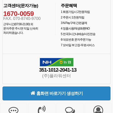
고객센터(문자가능)
주문혜택
1670-0059
1
회원가입시 2천원적립
2
주문시 1천원적립
FAX. 070-8740-9700
3
N Pay구매 간편결제
근무시간(07:00-21:00) 외
문자주문 주시면 익일 신속히
4
정품사용/재생화환NO
처리하겠습니다.
5
전국3시간내배송/사진전송
6
대표번호 문자주문가능
7
모바일 부고장-무료서비스
351-1012-2041-13
(주)플라워센터
홈화면 바로가기 생성하기