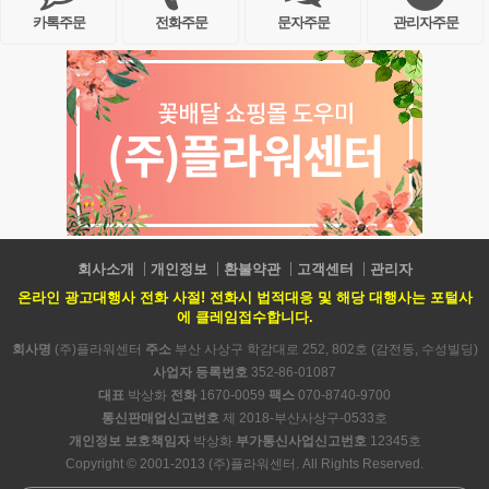
카톡주문
전화주문
문자주문
관리자주문
회사소개
개인정보
환불약관
고객센터
관리자
온라인 광고대행사 전화 사절! 전화시 법적대응 및 해당 대행사는 포털사
에 클레임접수합니다.
회사명
(주)플라워센터
주소
부산 사상구 학감대로 252, 802호 (감전동, 수성빌딩)
사업자 등록번호
352-86-01087
대표
박상화
전화
1670-0059
팩스
070-8740-9700
통신판매업신고번호
제 2018-부산사상구-0533호
개인정보 보호책임자
박상화
부가통신사업신고번호
12345호
Copyright © 2001-2013 (주)플라워센터. All Rights Reserved.