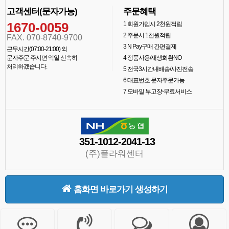
고객센터(문자가능)
주문혜택
1670-0059
1
회원가입시 2천원적립
2
주문시 1천원적립
FAX. 070-8740-9700
3
N Pay구매 간편결제
근무시간(07:00-21:00) 외
문자주문 주시면 익일 신속히
4
정품사용/재생화환NO
처리하겠습니다.
5
전국3시간내배송/사진전송
6
대표번호 문자주문가능
7
모바일 부고장-무료서비스
351-1012-2041-13
(주)플라워센터
홈화면 바로가기 생성하기